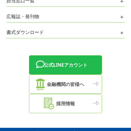
担当窓口一覧
信用保証について
協会組織
ご意見・ご相談
各種保証制度
各事務所・支所担当地域
協会役員
広報誌・発刊物
お客様総合相談窓口
創業者支援
神戸事務所
事業計画および評価等
土曜・平日夜間相談
広報誌・発刊物一覧
経営支援
書式ダウンロード
阪神事務所
事業概況
創業準備相談窓口
事業承継支援
姫路事務所
書式一覧
ディスクロージャー誌
経営サポート相談窓口
但馬支所
保証時報
女性企業家相談窓口
淡路支所
保証状況・信用保証トピックス
公式LINEアカウント
事業承継相談窓口
西脇支所
兵庫県信用保証協会の取り組み
特別相談窓口等のご案内
加古川支所
金融機関の皆様へ
米国自動車関税措置等に伴う特別相談窓口
信用保証協会サービサー
採用情報