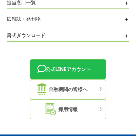
担当窓口一覧
信用保証について
協会組織
ご意見・ご相談
各種保証制度
各事務所・支所担当地域
協会役員
広報誌・発刊物
お客様総合相談窓口
創業者支援
神戸事務所
事業計画および評価等
土曜・平日夜間相談
広報誌・発刊物一覧
経営支援
書式ダウンロード
阪神事務所
事業概況
創業準備相談窓口
事業承継支援
姫路事務所
書式一覧
ディスクロージャー誌
経営サポート相談窓口
但馬支所
保証時報
女性企業家相談窓口
淡路支所
保証状況・信用保証トピックス
公式LINEアカウント
事業承継相談窓口
西脇支所
兵庫県信用保証協会の取り組み
特別相談窓口等のご案内
加古川支所
金融機関の皆様へ
米国自動車関税措置等に伴う特別相談窓口
信用保証協会サービサー
採用情報