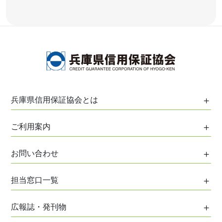
兵庫県信用保証協会とは
保証協会について
ご利用案内
協会の役割
ご利用案内
お問い合わせ
協会のあゆみ
はじめてご利用の方へ
協会のプロフィール
お問い合わせ
担当窓口一覧
信用保証について
事業計画および評価等
ご意見・ご相談
各種保証制度
各事務所・支所担当地域
協会組織
広報誌・発刊物
お客様総合相談窓口
創業者支援
神戸事務所
協会役員