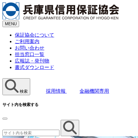
MENU
保証協会に
ついて
ご利用
案内
お問い
合わせ
担当窓口
一覧
広報誌・
発刊物
書式
ダウンロード
採用情報
金融機関専用
検索
サイト内を検索する