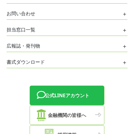
協会の役割
ご利用案内
お問い合わせ
協会のあゆみ
はじめてご利用の方へ
協会のプロフィール
お問い合わせ
担当窓口一覧
信用保証について
協会組織
ご意見・ご相談
各種保証制度
各事務所・支所担当地域
協会役員
広報誌・発刊物
お客様総合相談窓口
創業者支援
神戸事務所
事業計画および評価等
土曜・平日夜間相談
広報誌・発刊物一覧
経営支援
書式ダウンロード
阪神事務所
事業概況
創業準備相談窓口
事業承継支援
姫路事務所
書式一覧
ディスクロージャー誌
経営サポート相談窓口
但馬支所
保証時報
女性企業家相談窓口
淡路支所
保証状況・信用保証トピックス
公式LINEアカウント
事業承継相談窓口
西脇支所
兵庫県信用保証協会の取り組み
特別相談窓口等のご案内
加古川支所
金融機関の皆様へ
米国自動車関税措置等に伴う特別相談窓口
信用保証協会サービサー